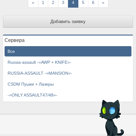
Первая
Последняя
«
1
2
3
4
5
6
»
Добавить заявку
Сервера
Все
Russia-assault -=AWP + KNIFE=-
RUSSIA-ASSAULT -=MANSION=-
CSDM Пушки + Лазеры
-=ONLY ASSAULT47/48=-