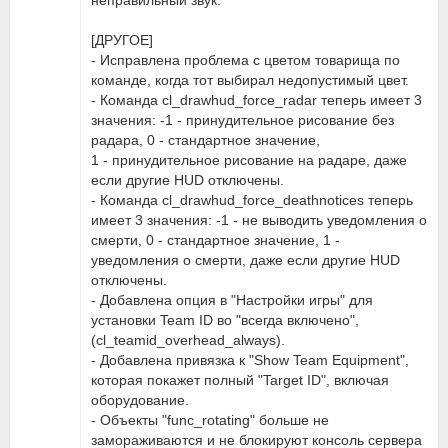
неправильный звук.
[ДРУГОЕ]
- Исправлена проблема с цветом товарища по
команде, когда тот выбирал недопустимый цвет.
- Команда cl_drawhud_force_radar теперь имеет 3
значения: -1 - принудительное рисование без
радара, 0 - стандартное значение,
1 - принудительное рисование на радаре, даже
если другие HUD отключены.
- Команда cl_drawhud_force_deathnotices теперь
имеет 3 значения: -1 - не выводить уведомления о
смерти, 0 - стандартное значение, 1 -
уведомления о смерти, даже если другие HUD
отключены.
- Добавлена опция в "Настройки игры" для
установки Team ID во "всегда включено",
(cl_teamid_overhead_always).
- Добавлена привязка к "Show Team Equipment",
которая покажет полный "Target ID", включая
оборудование.
- Объекты "func_rotating" больше не
замораживаются и не блокируют консоль сервера