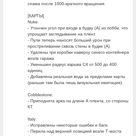
спама после 1000-кратного вращения.
[КАРТЫ]
Nuke:
- Утончен угол при входе в будку (А) из лобби, что
упрощает заглядывание на плент.
- Пули теперь наносят больший урон при
простреливании сквозь стены в будке (A).
- Удалены три коробки наверху синего контейнера
возле гаража.
- Уменьшен радиус взрыва C4 от 500 до 400
единиц.
- Добавлена реальная вода за пределами карты
(раньше там была лишь визуальная имитация).
Cobblestone:
- Приподнята арка на длине А плента, со стороны
КТ.
Italy:
- Исправлены некоторые ошибки и баги.
- Перила над верхней позицией возле Т-моста