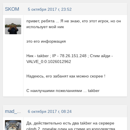
SKOM
5 октября 2017 г, 23:52
привет, ребята ... Я не знаю, кто этот игрок, но он
использует мой ник
это его информация
Ник - takber ; IP - 78.26.151.248 ; Стим айди -
VALVE_0:0:1026012962
Надеюсь, его забанят как можно скорее !
С наилучшими пожеланиями ... takber
mad_CAT
6 октября 2017 г, 08:24
Да, действительно есть два takber на сервере
сёрф 2, причём один на стиме из королевства