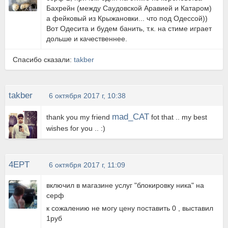
Бахрейн (между Саудовской Аравией и Катаром)
а фейковый из Крыжановки... что под Одессой))
Вот Одесита и будем банить, т.к. на стиме играет
дольше и качественнее.
Спасибо сказали:
takber
takber
6 октября 2017 г, 10:38
mad_CAT
thank you my friend
fot that .. my best
wishes for you .. :)
4EPT
6 октября 2017 г, 11:09
включил в магазине услуг "блокировку ника" на
серф
к сожалению не могу цену поставить 0 , выставил
1руб