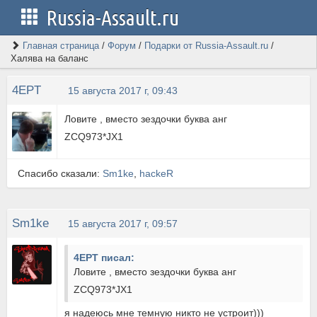
Russia-Assault.ru
Главная страница
/
Форум
/
Подарки от Russia-Assault.ru
/
Халява на баланс
4EPT
15 августа 2017 г, 09:43
Ловите , вместо зездочки буква анг
ZCQ973*JX1
Спасибо сказали:
Sm1ke
,
hackeR
Sm1ke
15 августа 2017 г, 09:57
4EPT писал:
Ловите , вместо зездочки буква анг
ZCQ973*JX1
я надеюсь мне темную никто не устроит)))