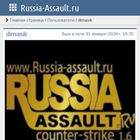
Russia-Assault.ru
Главная страница
/
Пользователи
/
dimasik
dimasik
Был в сети 31 января 2018 г, 18:25