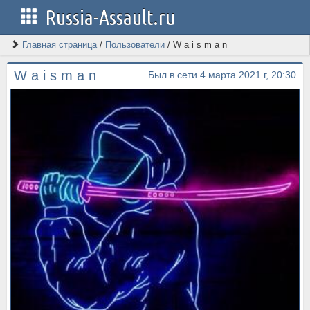
Russia-Assault.ru
Главная страница
/
Пользователи
/
W a i s m a n
W a i s m a n
Был в сети 4 марта 2021 г, 20:30