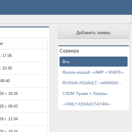
Добавить заявку
ия
Сервера
, 17:06
Все
, 10:30
Russia-assault -=AWP + KNIFE=-
 08:40
RUSSIA-ASSAULT -=MANSION=-
CSDM Пушки + Лазеры
6 г, 18:28
-=ONLY ASSAULT47/48=-
6 г, 09:42
6 г, 12:04
6 г, 19:34