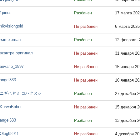
1pinus
Разбанен
17 марта 2026
hikvisiongold
Не разбанен
6 марта 2026 
rsimpleman
Разбанен
12 февраля 2
вкантре оригинал
Не разбанен
31 января 202
anvario_1997
Не разбанен
15 января 202
angel333
Не разбанен
10 января 202
ニギハヤミ コハクヌシ
Разбанен
27 декабря 20
KurwaBober
Не разбанен
15 декабря 20
angel333
Разбанен
13 декабря 20
Oleg98911
Не разбанен
4 декабря 202