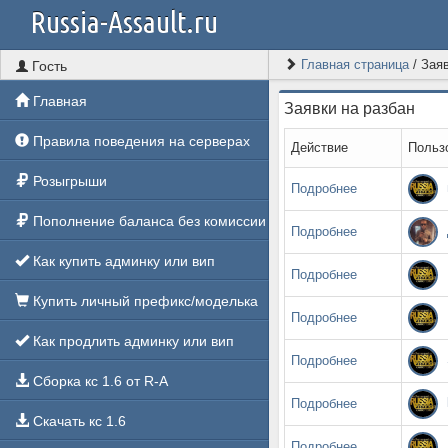
Russia-Assault.ru
Главная страница
/
Заяв
Гость
Главная
Заявки на разбан
Правила поведения на серверах
Действие
Польз
Розыгрыши
Подробнее
Пополнение баланса без комиссии
Подробнее
Как купить админку или вип
Подробнее
Купить личный префикс/моделька
Подробнее
Как продлить админку или вип
Подробнее
Сборка кс 1.6 от R-A
Подробнее
Скачать кс 1.6
Подробнее