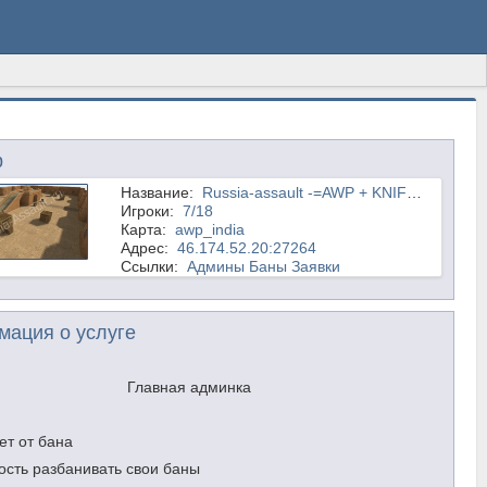
р
Название:
Russia-assault -=AWP + KNIFE=-
Игроки:
7/18
Карта:
awp_india
Адрес:
46.174.52.20:27264
Ссылки:
Админы
Баны
Заявки
ация о услуге
Главная админка
ет от бана
сть разбанивать свои баны