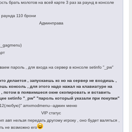
сть брать молотов на всей карте 3 раз за раунд в консоле
 раунда 110 брони
Админправа
x_gagmenu)
арт
аем пароль , для входа на сервер в консоле setinfo "_pw"
"
это делается , запускаешь кс но на сервер не входишь ,
шь консоль , для этого надо нажал на клавиатуре на
Ё , потом в появимшеся окне скопировать и вставить
ее setinfo "_pw" "пароль который указали при покупки"
1-12(любую)" amxmodmenu--админ меню
VIP статус
ип авп нельзя передать другому игроку , оно будет валяться ,
ть не возможно его