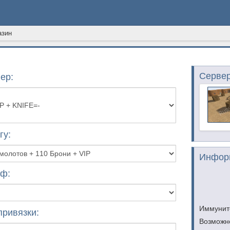
азин
Серве
ер:
гу:
Информ
ф:
Иммунит
привязки:
Возможно