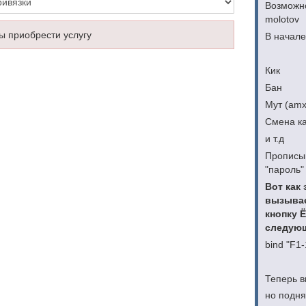
Возможно
molotov
ы приобрести услугу
В начале
Кик
Бан
Мут (am
Смена к
и т.д
Прописыв
"пароль
Вот как 
вызывае
кнопку 
следующ
bind "F
Теперь в
но подня