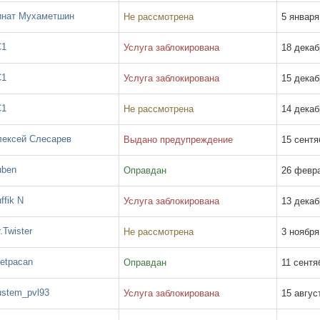
нат Мухаметшин
Не рассмотрена
5 января 
1
Услуга заблокирована
18 декаб
1
Услуга заблокирована
15 декаб
1
Не рассмотрена
14 декаб
ексей Слесарев
Выдано предупреждение
15 сентя
ben
Оправдан
26 февра
ffik N
Услуга заблокирована
13 декаб
.Twister
Не рассмотрена
3 ноября 
etpacan
Оправдан
11 сентя
stem_pvl93
Услуга заблокирована
15 август