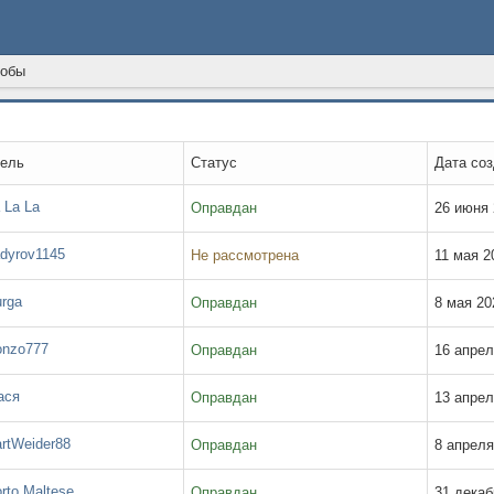
обы
ель
Статус
Дата со
 La La
Оправдан
26 июня 
dyrov1145
Не рассмотрена
11 мая 20
rga
Оправдан
8 мая 202
nzo777
Оправдан
16 апрел
ся
Оправдан
13 апрел
rtWeider88
Оправдан
8 апреля
rto Maltese
Оправдан
31 декаб