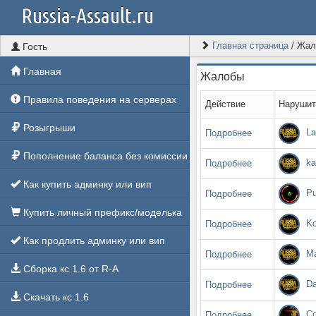
Russia-Assault.ru
Главная страница
/
Жал
Гость
Главная
Жалобы
Правила поведения на серверах
Действие
Нарушит
Розыгрыши
La
Подробнее
Пополнение баланса без комиссии
ka
Подробнее
Как купить админку или вип
Pu
Подробнее
Купить личный префикс/моделька
Ko
Подробнее
Как продлить админку или вип
Ма
Подробнее
Сборка кс 1.6 от R-A
Da
Подробнее
Скачать кс 1.6
Co
Подробнее