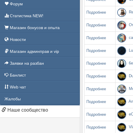
Форум
Re
Подробнее
Статистика NEW!
От
Подробнее
Магазин бонусов и опыта
ca
Подробнее
Новости
Lu
Подробнее
Магазин админправ и vip
Заявки на разбан
6e
Подробнее
Банлист
Du
Подробнее
Web чат
Mo
Подробнее
Жалобы
An
Подробнее
Наше сообщество
eC
Подробнее
Vl
Подробнее