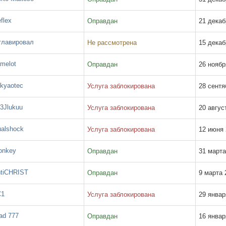
flex
Оправдан
21 декаб
лавировал
Не рассмотрена
15 декаб
melot
Оправдан
26 ноябр
kyaotec
Услуга заблокирована
28 сентя
3Jlukuu
Услуга заблокирована
20 август
alshock
Услуга заблокирована
12 июня 
nkey
Оправдан
31 марта
tiCHRIST
Оправдан
9 марта 2
1
Услуга заблокирована
29 январ
ad 777
Оправдан
16 январ