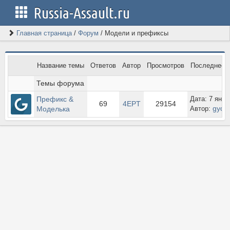
Russia-Assault.ru
Главная страница
/
Форум
/
Модели и префиксы
Название темы
Ответов
Автор
Просмотров
Последнее 
Темы форума
Префикс & 
Дата: 7 янва
69
4EPT
29154
gydv
Моделька
Автор: