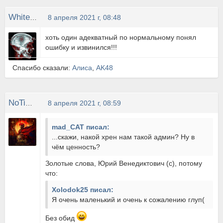
White43rus
8 апреля 2021 г, 08:48
хоть один адекватный по нормальному понял
ошибку и извинился!!!
Спасибо сказали:
Алиса
,
AK48
NoTimeToCry
8 апреля 2021 г, 08:59
mad_CAT писал:
...скажи, накой хрен нам такой админ? Ну в
чём ценность?
Золотые слова, Юрий Венедиктович (с), потому
что:
Xolodok25 писал:
Я очень маленький и очень к сожалению глуп(
Без обид