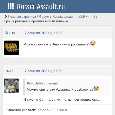
Russia-Assault.ru
Главная страница
/
Форум
/
Russia-assault -=SURF=- #2
/
Прошу разбана(и примите мои извинение
Xolodok25
7 апреля 2021 г, 21:23
Можно снять ету Админку и разбанить?
mad_CAT
7 апреля 2021 г, 21:26
Xolodok25 писал:
Можно снять ету Админку и разбанить?
Я сменю бан на сутки, но ты под прицелом...
Спасибо сказали:
Xolodok25
,
Kuben