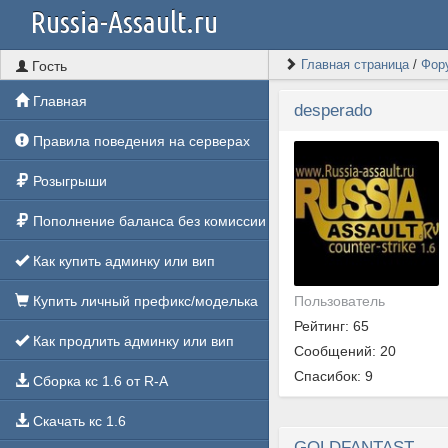
Russia-Assault.ru
Главная страница
/
Фор
Гость
Главная
desperado
Правила поведения на серверах
Розыгрыши
Пополнение баланса без комиссии
Как купить админку или вип
Пользователь
Купить личный префикс/моделька
Рейтинг: 65
Как продлить админку или вип
Сообщений: 20
Спасибок: 9
Сборка кс 1.6 от R-A
Скачать кс 1.6
GOLDFANTAST