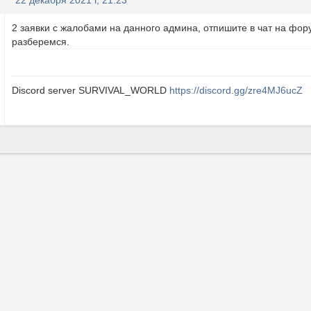
22 декабря 2021 г, 21:23
2 заявки с жалобами на данного админа, отпишите в чат на фору
разберемся.
Discord server SURVIVAL_WORLD
https://discord.gg/zre4MJ6ucZ