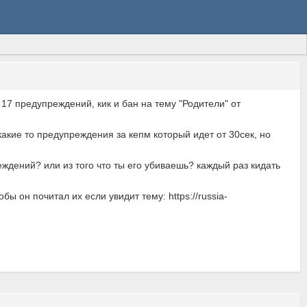
17 предупреждений, кик и бан на тему "Родители" от
 какие то предупреждения за кепм который идет от 30сек, но
еждений? или из того что ты его убиваешь? каждый раз кидать
ы он почитал их если увидит тему: https://russia-