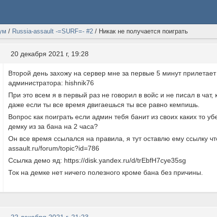
ум
/
Russia-assault -=SURF=- #2
/
Никак не получается поиграть
20 декабря 2021 г, 19:28
Второй день захожу на сервер мне за первые 5 минут прилетает 
администратора: hishnik76
При это всем я в первый раз не говорил в войс и не писал в чат,
даже если ты все время двигаешься ты все равно кемпишь.
Вопрос как поиграть если админ тебя банит из своих каких то уб
демку из за бана на 2 часа?
Он все время ссылался на правила, я тут оставлю ему ссылку чтоб
assault.ru/forum/topic?id=786
Ссылка демо яд: https://disk.yandex.ru/d/trEbfH7cye35sg
Ток на демке нет ничего полезного кроме бана без причины.