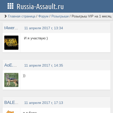
Russia-Assault.ru
Главная страница
/
Форум
/
Розыгрыши
/
Розыгрыш VIP на 1 месяц
t4werka228
11 апреля 2017 г, 13:34
И я участвую:)
АоЕ.JackaL
11 апреля 2017 г, 14:35
))
BALERA
11 апреля 2017 г, 17:13
я в баре