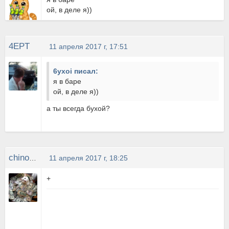
ой, в деле я))
4EPT
11 апреля 2017 г, 17:51
6yxoi писал:
я в баре
ой, в деле я))
а ты всегда бухой?
chinoize
11 апреля 2017 г, 18:25
+