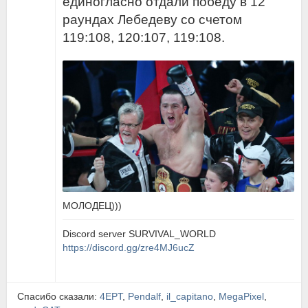
единогласно отдали победу в 12
раундах Лебедеву со счетом
119:108, 120:107, 119:108.
МОЛОДЕЦ)))
Discord server SURVIVAL_WORLD
https://discord.gg/zre4MJ6ucZ
Спасибо сказали:
4EPT
,
Pendalf
,
il_capitano
,
MegaPixel
,