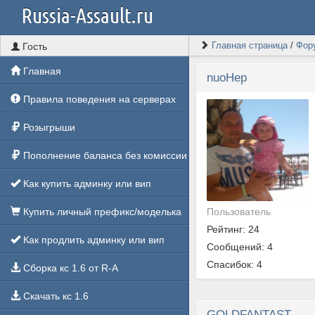
Russia-Assault.ru
Главная страница
/
Фор
Гость
Главная
nuoHep
Правила поведения на серверах
Розыгрыши
Пополнение баланса без комиссии
Как купить админку или вип
Пользователь
Купить личный префикс/моделька
Рейтинг: 24
Как продлить админку или вип
Сообщений: 4
Спасибок: 4
Сборка кс 1.6 от R-A
Скачать кс 1.6
GOLDFANTAST