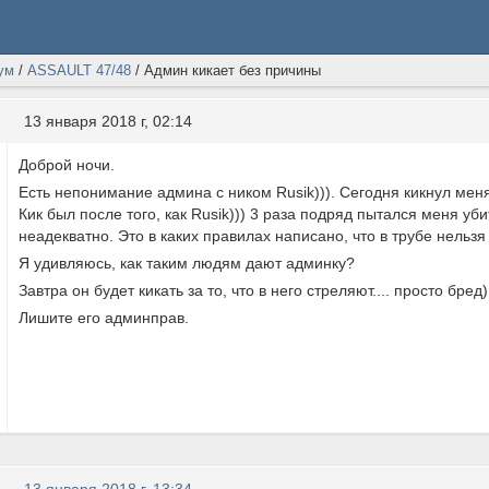
ум
/
ASSAULT 47/48
/
Админ кикает без причины
13 января 2018 г, 02:14
Доброй ночи.
Есть непонимание админа с ником Rusik))). Сегодня кикнул меня з
Кик был после того, как Rusik))) 3 раза подряд пытался меня уб
неадекватно. Это в каких правилах написано, что в трубе нельзя
Я удивляюсь, как таким людям дают админку?
Завтра он будет кикать за то, что в него стреляют.... просто бред)
Лишите его админправ.