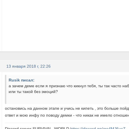
13 января 2018 г, 22:26
Rusik писал:
а зачем деме если я признаю что кикнул тебя, ты так часто на
или ты такой без эмоций?
остановись на данном этапе и учись не кипеть , это больше пойд
ответ и мою инфу по поводу демки - что никак не имело отноше
Discord server SURVIVAL_WORLD
https://discord.gg/zre4MJ6ucZ