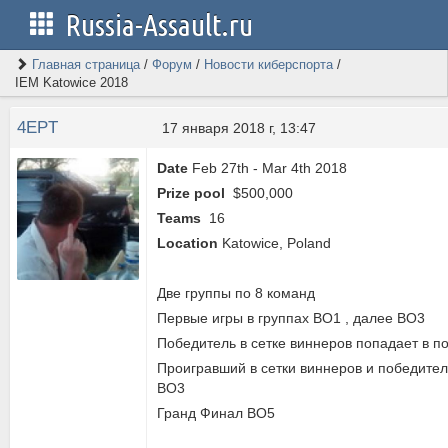
Russia-Assault.ru
Главная страница
/
Форум
/
Новости киберспорта
/
IEM Katowice 2018
4EPT
17 января 2018 г, 13:47
Date
Feb 27th
-
Mar 4th 2018
Prize pool
$500,000
Teams
16
Location
Katowice, Poland
Две группы по 8 команд
Первые игры в группах ВО1 , далее ВО3
Победитель в сетке виннеров попадает в 
Проигравший в сетки виннеров и победител
ВО3
Гранд Финал ВО5