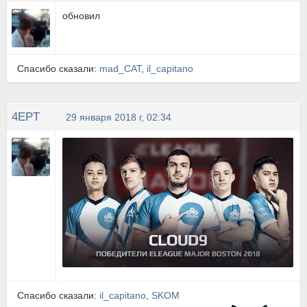
обновил
Спасибо сказали:
mad_CAT
,
il_capitano
4EPT
29 января 2018 г, 02:34
Спасибо сказали:
il_capitano
,
SKOM