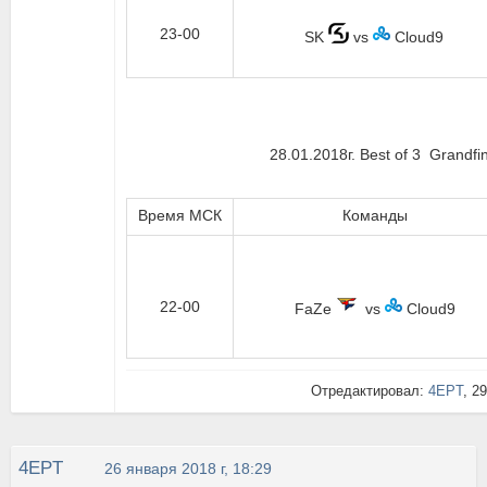
23-00
SK
vs
Cloud9
28.01.2018г. Best of 3 Grandfin
Время МСК
Команды
22-00
FaZe
vs
Cloud9
Отредактировал:
4EPT
, 2
4EPT
26 января 2018 г, 18:29