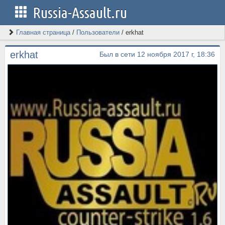
Russia-Assault.ru
Главная страница
/
Пользователи
/
erkhat
erkhat
Был в сети 12 ноября 2017 г, 18:36