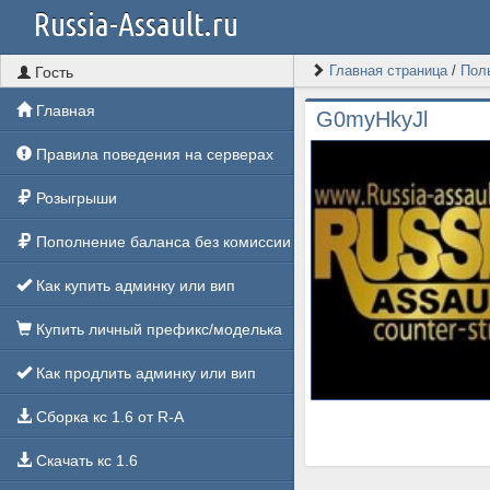
Russia-Assault.ru
Главная страница
/
Пол
Гость
Главная
G0myHkyJl
Правила поведения на серверах
Розыгрыши
Пополнение баланса без комиссии
Как купить админку или вип
Купить личный префикс/моделька
Как продлить админку или вип
Сборка кс 1.6 от R-A
Скачать кс 1.6