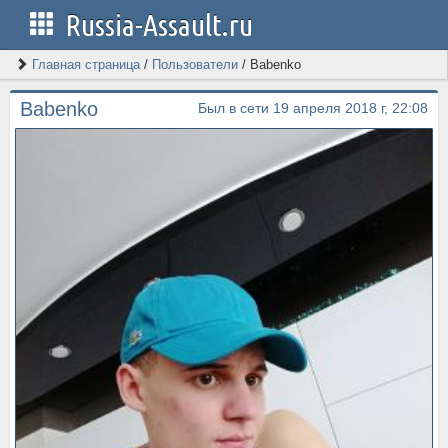
Russia-Assault.ru
Главная страница
/
Пользователи
/
Babenko
Babenko
Был в сети 19 апреля 2018 г, 22:08