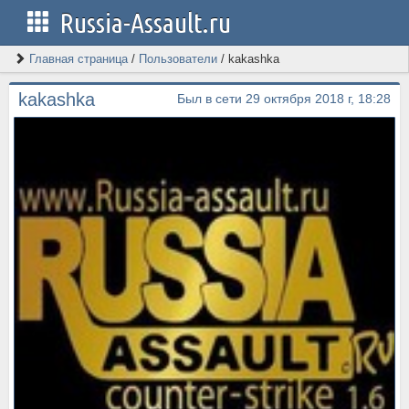
Russia-Assault.ru
Главная страница
/
Пользователи
/
kakashka
kakashka
Был в сети 29 октября 2018 г, 18:28