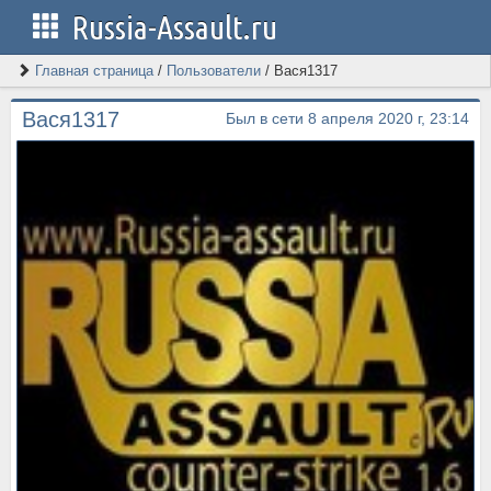
Russia-Assault.ru
Главная страница
/
Пользователи
/
Вася1317
Вася1317
Был в сети 8 апреля 2020 г, 23:14