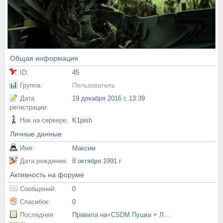
Общая информация
ID:
45
Группа:
Пользователь
Дата
19 декабря 2016 г, 13:39
регистрации:
Ник на сервере:
K1pish
Личные данные
Имя:
Максим
Дата рождения:
8 октября 1991 г
Активность на форуме
Сообщений:
0
Спасибок:
0
Последняя
Правила на=CSDM Пушки + Лазеры=- от ilya_050_96