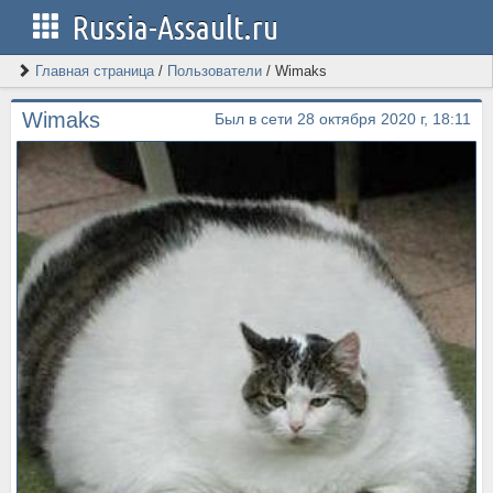
Russia-Assault.ru
Главная страница
/
Пользователи
/
Wimaks
Wimaks
Был в сети 28 октября 2020 г, 18:11