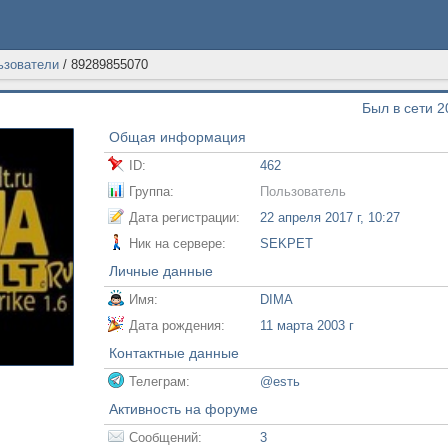
ьзователи
/
89289855070
Был в сети 2
Общая информация
ID:
462
Группа:
Пользователь
Дата регистрации:
22 апреля 2017 г, 10:27
Ник на сервере:
SEKPET
Личные данные
Имя:
DIMA
Дата рождения:
11 марта 2003 г
Контактные данные
Телеграм:
@еsть
Активность на форуме
Сообщений:
3