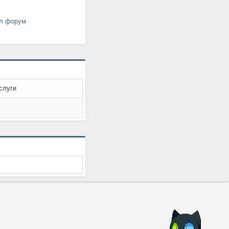
ал форум
слуги