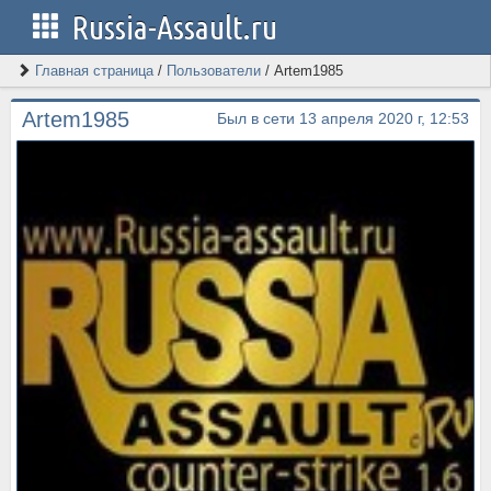
Russia-Assault.ru
Главная страница
/
Пользователи
/
Artem1985
Artem1985
Был в сети 13 апреля 2020 г, 12:53