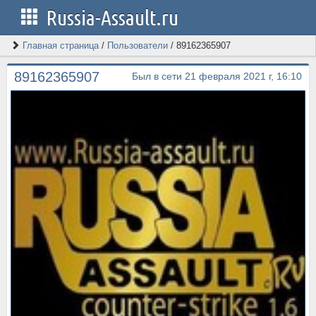
Russia-Assault.ru
Главная страница
/
Пользователи
/
89162365907
89162365907
Был в сети 21 февраля 2021 г, 16:10