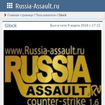
Russia-Assault.ru
Главная страница
/
Пользователи
/
Glock
Glock
Был в сети 9 марта 2018 г, 17:12