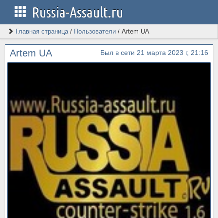
Russia-Assault.ru
Главная страница
/
Пользователи
/
Artem UA
Artem UA
Был в сети 21 марта 2023 г, 21:16