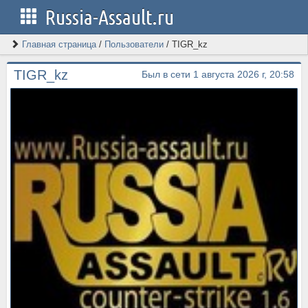
Russia-Assault.ru
Главная страница
/
Пользователи
/
TIGR_kz
TIGR_kz
Был в сети 1 августа 2026 г, 20:58