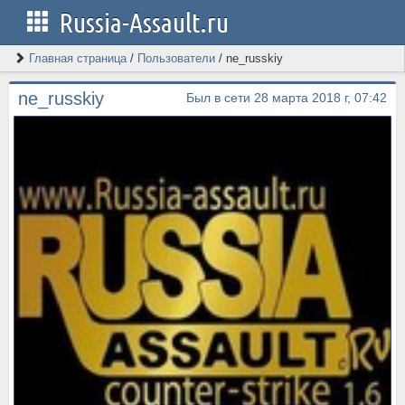
Russia-Assault.ru
Главная страница
/
Пользователи
/
ne_russkiy
ne_russkiy
Был в сети 28 марта 2018 г, 07:42