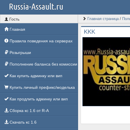
Russia-Assault.ru
Главная страница
/
Пол
Гость
Главная
KKK
Правила поведения на серверах
Розыгрыши
Пополнение баланса без комиссии
Как купить админку или вип
Купить личный префикс/моделька
Как продлить админку или вип
Сборка кс 1.6 от R-A
Скачать кс 1.6