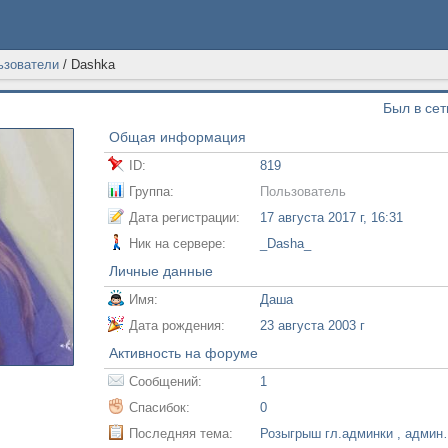
ьзователи
/
Dashka
Был в сет
Общая информация
ID:
819
Группа:
Пользователь
Дата регистрации:
17 августа 2017 г, 16:31
Ник на сервере:
_Dasha_
Личные данные
Имя:
Даша
Дата рождения:
23 августа 2003 г
Активность на форуме
Сообщений:
1
Спасибок:
0
Последняя тема:
Розыгрыш гл.адми