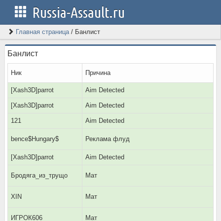
Russia-Assault.ru
Главная страница
/
Банлист
Банлист
Ник
Причина
[Xash3D]parrot
Aim Detected
[Xash3D]parrot
Aim Detected
121
Aim Detected
bence$Hungary$
Реклама флуд
[Xash3D]parrot
Aim Detected
Бродяга_из_трущо
Мат
XIN
Мат
ИГРОК606
Мат