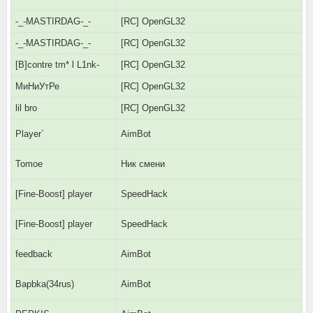
-_-MASTIRDAG-_-
[RC] OpenGL32
-_-MASTIRDAG-_-
[RC] OpenGL32
[B]contre tm* l L1nk-
[RC] OpenGL32
МиНиУтРе
[RC] OpenGL32
lil bro
[RC] OpenGL32
Player`
AimBot
Tomoе
Ник смени
[Fine-Boost] plаyer
SpeedHack
[Fine-Boost] plаyer
SpeedHack
feedback
AimBot
Bapbka(34rus)
AimBot