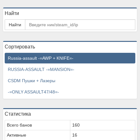
Найти
Найти
Сортировать
Russia-assault -=AWP + KNIFE=-
RUSSIA-ASSAULT -=MANSION=-
CSDM Пушки + Лазеры
-=ONLY ASSAULT47/48=-
Статистика
Всего банов
160
Активные
16