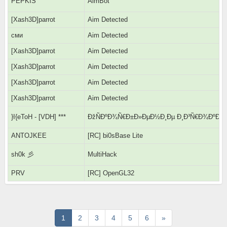
PEPKIS
AimBot
[Xash3D]parrot
Aim Detected
сми
Aim Detected
[Xash3D]parrot
Aim Detected
[Xash3D]parrot
Aim Detected
[Xash3D]parrot
Aim Detected
[Xash3D]parrot
Aim Detected
}I{eToH - [VDH] ***
ÐžÑÐºÐ¾Ñ€Ð±Ð»ÐµÐ½Ð¸Ðµ Ð¸Ð³Ñ€Ð¾ÐºÐ¾
ANTOJKEE
[RC] bi0sBase Lite
sh0k 彡
MultiHack
PRV
[RC] OpenGL32
Последняя
1
2
3
4
5
6
»