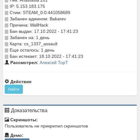
||| Ник: Anastasia 201
||| IP: 5.153.183.175
||| Стим: STEAM_0:0:441058689
||| Забанен админом: Bakarev
||| Причина: WallHack
||| Бан выдан: 17.10.2022 - 17:41:23
||| Забанен на: 1 день
||| Карта: cs_1337_assault
||| Еще осталось: 1 день
||| Бан истекает: 18.10.2022 - 17:41:23
Рассмотрел:
Алексей ТорТ
Действие
Найти
Доказательства
Скриншоты:
Пользователь не прикрепил скриншотов
Демо: