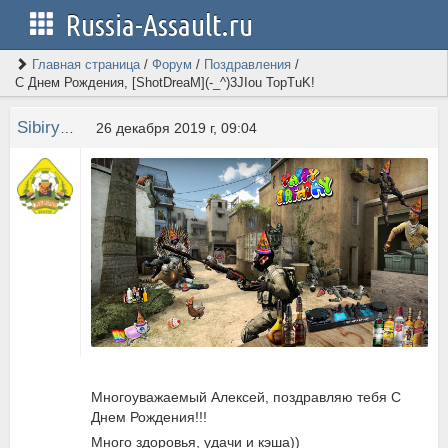
Russia-Assault.ru
Главная страница
/
Форум
/
Поздравления
/
С Днем Рождения, [ShotDreaM](-_^)3JIou TopTuK!
Sibiryak
26 декабря 2019 г, 09:04
Многоуважаемый Алексей, поздравляю тебя С
Днем Рождения!!!
Много здоровья, удачи и кэша))