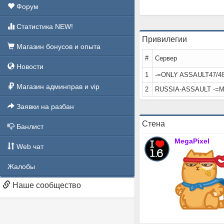
Форум
Статистика NEW!
Привилегии
Магазин бонусов и опыта
#
Сервер
Новости
1
-=ONLY ASSAULT47/48
Магазин админправ и vip
2
RUSSIA-ASSAULT -=
Заявки на разбан
Стена
Банлист
MegaPixel
Web чат
Жалобы
Наше сообщество