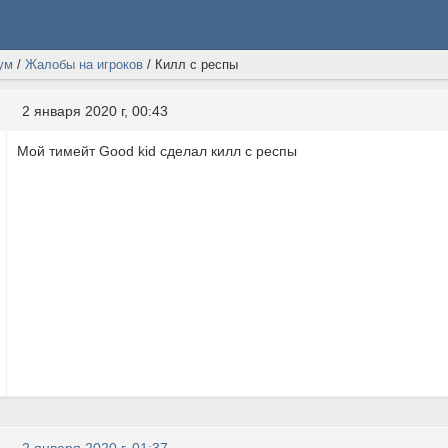
ум
/
Жалобы на игроков
/
Килл с респы
2 января 2020 г, 00:43
Мой тимейт Good kid сделал килл с респы