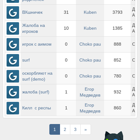
Дата
ВХшничек
31
Kuben
3793
Авт
Жалоба на 
Дата
10
Kuben
1385
игроков
Авт
игрок с аимом
0
Choko pau
888
Соо
surf
0
Choko pau
852
Соо
оскорбляют на 
0
Choko pau
780
Соо
surf (demo)
Егор 
Дата
жалоба (surf)
1
932
Медведев
Авт
Егор 
Дата
Килл  с респы
1
860
Медведев
Авт
Последняя
1
2
3
»