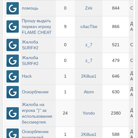
помощь
0
Zirk
844
Соо
Прошу выдать 
Дата
пермач игроку 
9
c4acTbe
866
Авт
FLAME CHEAT
Жалоба 
0
z_7
521
Соо
SURF#2
Жалоба 
0
z_7
479
Соо
SURF#2
Дата
Hack
1
2Killua1
646
Авт
Дата
Оскорбление
1
Atom
630
Авт
Жалоба на 
игрока ")" за 
Дата
24
Yondo
2380
использование 
Авт
бессмертия.
Оскорбление 
Дата
1
2Killua1
588
родителей
Авт