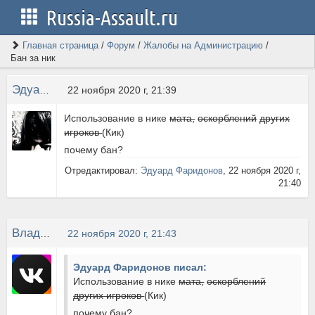
Russia-Assault.ru
Главная страница
/
Форум
/
Жалобы на Администрацию
/
Бан за ник
Эдуард Фаридонов
22 ноября 2020 г, 21:39
Использование в нике
мата,
оскорблений
других
игроков
(Кик)
почему бан?
Отредактировал:
Эдуард Фаридонов
, 22 ноября 2020 г,
21:40
Влад Березовський
22 ноября 2020 г, 21:43
Эдуард Фаридонов писал:
Использование в нике
мата,
оскорблений
других игроков
(Кик)
почему бан?