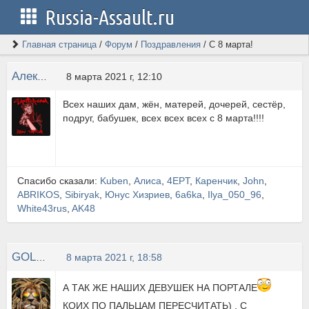
Russia-Assault.ru
Главная страница
/
Форум
/
Поздравления
/
С 8 марта!
Алексей ТорТ
8 марта 2021 г, 12:10
Всех наших дам, жён, матерей, дочерей, сестёр,
подруг, бабушек, всех всех всех с 8 марта!!!!
Спасибо сказали:
Kuben
,
Алиса
,
4EPT
,
Каренчик
,
John
,
ABRIKOS
,
Sibiryak
,
Юнус Хизриев
,
6a6ka
,
Ilya_050_96
,
White43rus
,
AK48
GOLDFANTAST
8 марта 2021 г, 18:58
А ТАК ЖЕ НАШИХ ДЕВУШЕК НА ПОРТАЛЕ
КОИХ ПО ПАЛЬЦАМ ПЕРЕСЧИТАТЬ) , С