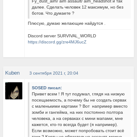
Fy_dust_aim/ aim assault/ aim_headshot и так
далее. Сделать человек 12 максимум, но без
ботов. Что думаете ?
Плюсую, думаю желающие найдутся .
Discord server SURVIVAL_WORLD
https://discord.gg/zre4MJ6ucZ
Kuben
3 сентября 2021 г, 20:04
SOSED писал:
Привет всем ! Я тут подумал, глядя на низкую
посещаемость, а почему бы не создать сервак
с маленькими картами ? Вот например вместо
зомби и гангейма, на них постоянно полтора
человека, а на серваках с мини мапами, мне
кажется, кто-то всегда будет (я например).
Если возможно, может попробовать стоит всё
таки ? Карты не обязательно ассаулт, можно