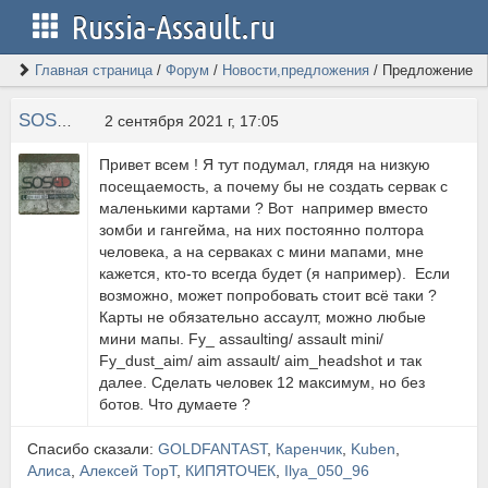
Russia-Assault.ru
Главная страница
/
Форум
/
Новости,предложения
/
Предложение
SOSED
2 сентября 2021 г, 17:05
Привет всем ! Я тут подумал, глядя на низкую
посещаемость, а почему бы не создать сервак с
маленькими картами ? Вот например вместо
зомби и гангейма, на них постоянно полтора
человека, а на серваках с мини мапами, мне
кажется, кто-то всегда будет (я например). Если
возможно, может попробовать стоит всё таки ?
Карты не обязательно ассаулт, можно любые
мини мапы. Fy_ assaulting/ assault mini/
Fy_dust_aim/ aim assault/ aim_headshot и так
далее. Сделать человек 12 максимум, но без
ботов. Что думаете ?
Спасибо сказали:
GOLDFANTAST
,
Каренчик
,
Kuben
,
Алиса
,
Алексей ТорТ
,
КИПЯТОЧЕК
,
Ilya_050_96