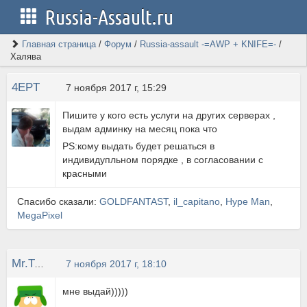
Russia-Assault.ru
Главная страница
/
Форум
/
Russia-assault -=AWP + KNIFE=-
/
Халява
4EPT
7 ноября 2017 г, 15:29
Пишите у кого есть услуги на других серверах ,
выдам админку на месяц пока что
PS:кому выдать будет решаться в
индивидупльном порядке , в согласовании с
красными
Спасибо сказали:
GOLDFANTAST
,
il_capitano
,
Hype Man
,
MegaPixel
Mr.Twister
7 ноября 2017 г, 18:10
мне выдай)))))