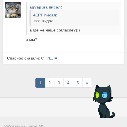
aqvapura писал:
4EPT писал:
все выдал
а где же наше согласие?)))
а мы?
Спасибо сказали:
CTPEJIA
Последняя
1
2
3
4
5
»
Работает на
GameCMS