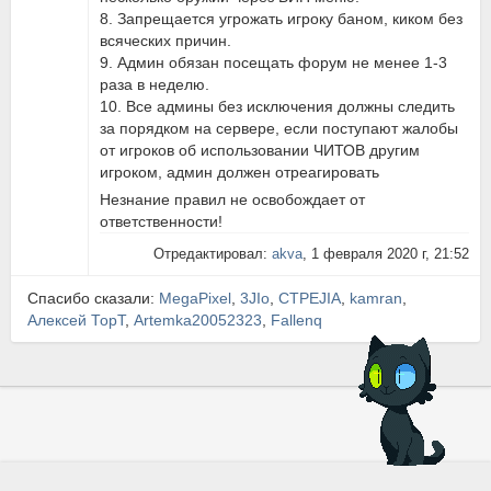
8. Запрещается угрожать игроку баном, киком без
всяческих причин.
9. Админ обязан посещать форум не менее 1-3
раза в неделю.
10. Все админы без исключения должны следить
за порядком на сервере, если поступают жалобы
от игроков об использовании ЧИТОВ другим
игроком, админ должен отреагировать
Незнание правил не освобождает от
ответственности!
Отредактировал:
akva
, 1 февраля 2020 г, 21:52
Спасибо сказали:
MegaPixel
,
3JIo
,
CTPEJIA
,
kamran
,
Алексей ТорТ
,
Artemka20052323
,
Fallenq