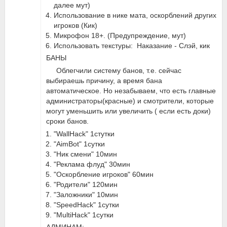
далее мут)
Использование в нике мата, оскорблений других
игроков (Кик)
Микрофон 18+. (Предупреждение, мут)
Использовать текстуры: Наказание - Слэй, кик
БАНЫ
Облегчили систему банов, т.е. сейчас
выбираешь причину, а время бана
автоматическое. Но незабываем, что есть главные
администраторы(красные) и смотрители, которые
могут уменьшить или увеличить ( если есть доки)
сроки банов.
"WallHack" 1стутки
"AimBot" 1сутки
"Ник смени" 10мин
"Реклама флуд" 30мин
"Оскорбление игроков" 60мин
"Родители" 120мин
"Заложники" 10мин
"SpeedHack" 1сутки
"MultiHack" 1сутки