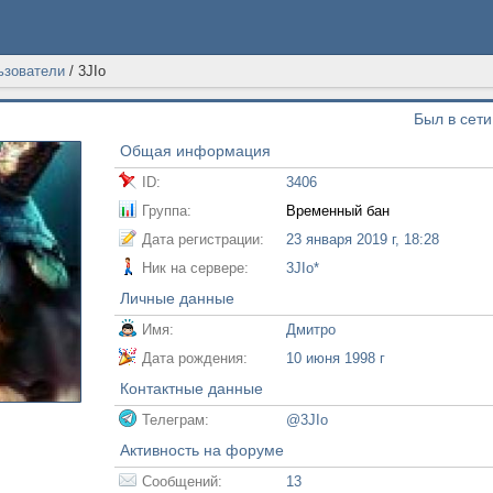
ьзователи
/
3JIo
Был в сети
Общая информация
ID:
3406
Группа:
Временный бан
Дата регистрации:
23 января 2019 г, 18:28
Ник на сервере:
3JIo*
Личные данные
Имя:
Дмитро
Дата рождения:
10 июня 1998 г
Контактные данные
Телеграм:
@3JIo
Активность на форуме
Сообщений:
13