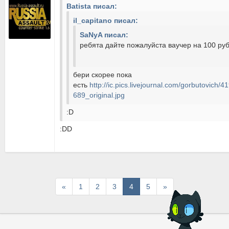
Batista писал:
il_capitano писал:
SaNyA писал:
ребята дайте пожалуйста ваучер на 100 ру
бери скорее пока
есть
http://ic.pics.livejournal.com/gorbutovich
689_original.jpg
:D
:DD
Первая
Последняя
«
1
2
3
4
5
»