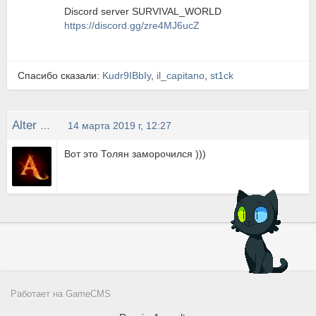
Discord server SURVIVAL_WORLD
https://discord.gg/zre4MJ6ucZ
Спасибо сказали:
Kudr9IBbIy
,
il_capitano
,
st1ck
Alter ego
14 марта 2019 г, 12:27
Вот это Толян заморочился )))
Работает на
GameCMS