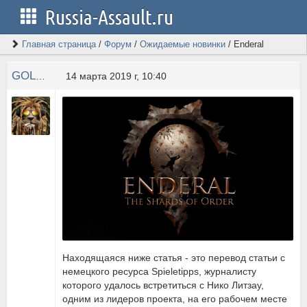
Russia-Assault.ru
Главная страница
/
Форум
/
Ожидаемые новинки
/
Enderal
GOLDFANTAST
14 марта 2019 г, 10:40
Находящаяся ниже статья - это перевод статьи с
немецкого ресурса Spieletipps, журналисту
которого удалось встретиться с Нико Литзау,
одним из лидеров проекта, на его рабочем месте