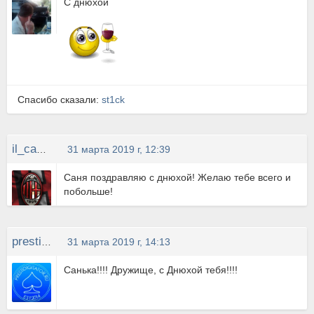
С днюхой
Спасибо сказали:
st1ck
il_capitano
31 марта 2019 г, 12:39
Саня поздравляю с днюхой! Желаю тебе всего и
побольше!
prestidigitator
31 марта 2019 г, 14:13
Санька!!!! Дружище, с Днюхой тебя!!!!