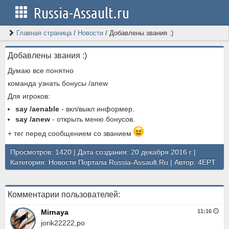
Russia-Assault.ru
Главная страница
/
Новости
/
Добавлены звания :)
Добавлены звания :)
Думаю все понятно
команда узнать бонусы /anew
Для игроков:
say /aenable
- вкл/выкл информер.
say /anew
- открыть меню бонусов.
+ тег перед сообщением со званием
Просмотров: 1420 | Дата создания: 20 декабря 2016 г |
Категория:
Новости Портала Russia-Assault.Ru
| Автор:
4EPT
Комментарии пользователей:
Mirnaya
11:16
jorik22222,ро