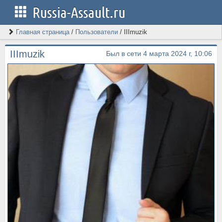
Russia-Assault.ru
Главная страница
/
Пользователи
/
IIImuzik
IIImuzik
Был в сети 4 марта 2024 г, 10:06